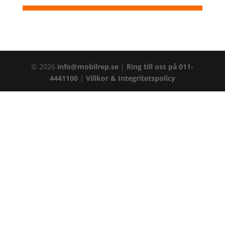
©
2026
info@mobilrep.se
|
Ring till oss på 011-
4441100
|
Villkor & Integritetspolicy