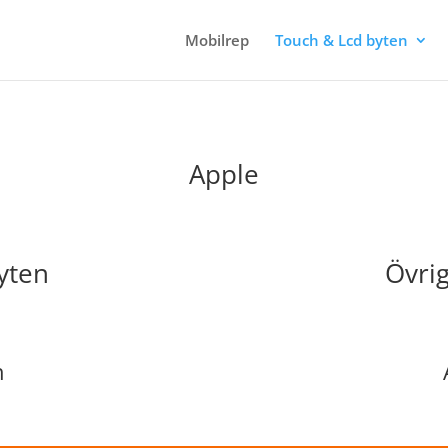
Mobilrep
Touch & Lcd byten
Apple
yten
Övri
h