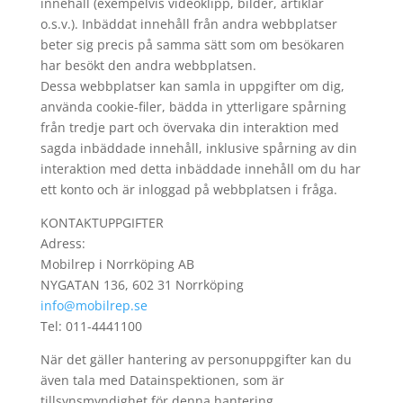
innehåll (exempelvis videoklipp, bilder, artiklar
o.s.v.). Inbäddat innehåll från andra webbplatser
beter sig precis på samma sätt som om besökaren
har besökt den andra webbplatsen.
Dessa webbplatser kan samla in uppgifter om dig,
använda cookie-filer, bädda in ytterligare spårning
från tredje part och övervaka din interaktion med
sagda inbäddade innehåll, inklusive spårning av din
interaktion med detta inbäddade innehåll om du har
ett konto och är inloggad på webbplatsen i fråga.
KONTAKTUPPGIFTER
Adress:
Mobilrep i Norrköping AB
NYGATAN 136, 602 31 Norrköping
info@mobilrep.se
Tel: 011-4441100
När det gäller hantering av personuppgifter kan du
även tala med Datainspektionen, som är
tillsynsmyndighet för denna hantering.