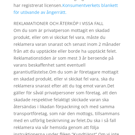
har registrerat licensen.
Konsumentverkets blankett
för utövande av ångerrätt.
REKLAMATIONER OCH ÅTERKÖP I VISSA FALL
Om du som är privatperson mottagit en skadad
produkt, eller om vi skickat fel vara, måste du
reklamera varan snarast och senast inom 2 månader
från att du upptäckte eller borde ha upptäckt felet.
Reklamationstiden är som mest 3 år beroende på
varans beskaffenhet samt eventuell
garantiutfästelse.Om du som är företagare mottagit
en skadad produkt, eller vi skickat fel vara, ska du
reklamera snarast efter att du tog emot varan.Det
gäller för såväl privatpersoner som företag, att den
skadade respektive felaktigt skickade varan ska
återsändas i likadan förpackning och med samma
transportföretag, som när den mottogs, tillsammans
med en utförlig beskrivning av felet.Du ska i så fall
reklamera via vår hemsida genom att följa
instruktionerna under fliken ”Kundtjänst”.Om vi inte