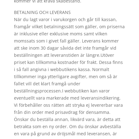
kommer vi att kräva skadestånd.
BETALNING OCH LEVERANS
När du lagt varor i varukorgen och går till kassan,
framgår vilket betalningssätt som gäller, om priserna
är inklusive eller exklusive moms samt vilken
momssats som i givet fall gäller. Leverans kommer
att ske inom 30 dagar såvida det inte framgår vid
beställningen att leveranstiden är längre.Utöver
priset kan tillkomma kostnader för frakt. Dessa finns
i så fall angivna i webbutikens kassa. Normalt
tillkommer inga ytterligare avgifter, men om så är
fallet vill det klart framgå under
beställningsprocessen.I webbutiken kan varor
eventuellt vara markerade med leveransindikering.
Vi förbehåller oss rätten att stryka ej levererbar vara
från din order med prisavdrag för densamma.
Önskar du beställa annan, likvärd vara, är detta att
betrakta som en ny order. Om du önskar avbeställa
en vara på grund av dröjsmål med leveransen, är