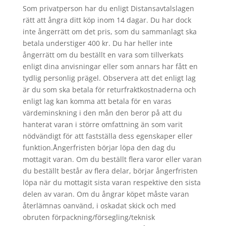
Som privatperson har du enligt Distansavtalslagen
rätt att ångra ditt köp inom 14 dagar. Du har dock
inte ångerrätt om det pris, som du sammanlagt ska
betala understiger 400 kr. Du har heller inte
ångerrätt om du beställt en vara som tillverkats
enligt dina anvisningar eller som annars har fått en
tydlig personlig prägel. Observera att det enligt lag
är du som ska betala för returfraktkostnaderna och
enligt lag kan komma att betala för en varas
värdeminskning i den mån den beror på att du
hanterat varan i större omfattning än som varit
nödvändigt för att fastställa dess egenskaper eller
funktion.Ångerfristen börjar löpa den dag du
mottagit varan. Om du beställt flera varor eller varan
du beställt består av flera delar, börjar ångerfristen
löpa när du mottagit sista varan respektive den sista
delen av varan. Om du ångrar köpet måste varan
återlämnas oanvänd, i oskadat skick och med
obruten förpackning/försegling/teknisk