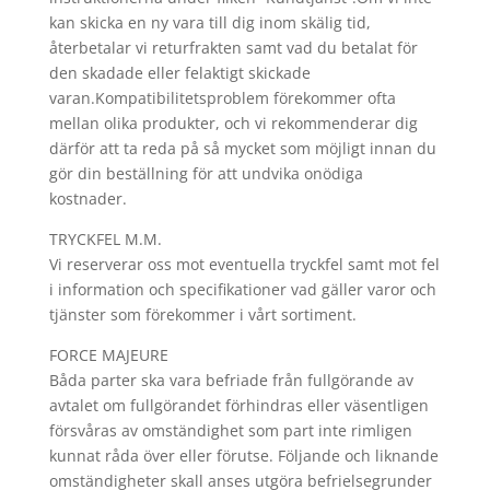
kan skicka en ny vara till dig inom skälig tid,
återbetalar vi returfrakten samt vad du betalat för
den skadade eller felaktigt skickade
varan.Kompatibilitetsproblem förekommer ofta
mellan olika produkter, och vi rekommenderar dig
därför att ta reda på så mycket som möjligt innan du
gör din beställning för att undvika onödiga
kostnader.
TRYCKFEL M.M.
Vi reserverar oss mot eventuella tryckfel samt mot fel
i information och specifikationer vad gäller varor och
tjänster som förekommer i vårt sortiment.
FORCE MAJEURE
Båda parter ska vara befriade från fullgörande av
avtalet om fullgörandet förhindras eller väsentligen
försvåras av omständighet som part inte rimligen
kunnat råda över eller förutse. Följande och liknande
omständigheter skall anses utgöra befrielsegrunder