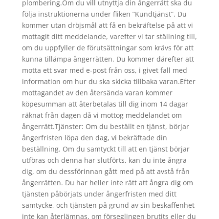
plombering.Om du vill utnyttja din ångerrätt ska du
följa instruktionerna under fliken ”Kundtjänst”. Du
kommer utan dröjsmål att få en bekräftelse på att vi
mottagit ditt meddelande, varefter vi tar ställning till,
om du uppfyller de förutsättningar som krävs för att
kunna tillämpa ångerrätten. Du kommer därefter att
motta ett svar med e-post från oss, i givet fall med
information om hur du ska skicka tillbaka varan.Efter
mottagandet av den återsända varan kommer
köpesumman att återbetalas till dig inom 14 dagar
räknat från dagen då vi mottog meddelandet om
ångerrätt.Tjänster: Om du beställt en tjänst, börjar
ångerfristen löpa den dag, vi bekräftade din
beställning. Om du samtyckt till att en tjänst börjar
utföras och denna har slutförts, kan du inte ångra
dig, om du dessförinnan gått med på att avstå från
ångerrätten. Du har heller inte rätt att ångra dig om
tjänsten påbörjats under ångerfristen med ditt
samtycke, och tjänsten på grund av sin beskaffenhet
inte kan återlämnas, om förseglingen brutits eller du