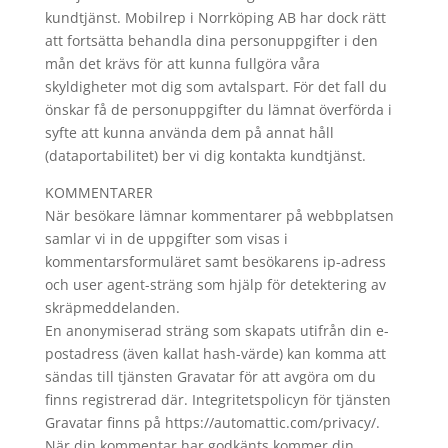
kundtjänst. Mobilrep i Norrköping AB har dock rätt
att fortsätta behandla dina personuppgifter i den
mån det krävs för att kunna fullgöra våra
skyldigheter mot dig som avtalspart. För det fall du
önskar få de personuppgifter du lämnat överförda i
syfte att kunna använda dem på annat håll
(dataportabilitet) ber vi dig kontakta kundtjänst.
KOMMENTARER
När besökare lämnar kommentarer på webbplatsen
samlar vi in de uppgifter som visas i
kommentarsformuläret samt besökarens ip-adress
och user agent-sträng som hjälp för detektering av
skräpmeddelanden.
En anonymiserad sträng som skapats utifrån din e-
postadress (även kallat hash-värde) kan komma att
sändas till tjänsten Gravatar för att avgöra om du
finns registrerad där. Integritetspolicyn för tjänsten
Gravatar finns på https://automattic.com/privacy/.
När din kommentar har godkänts kommer din