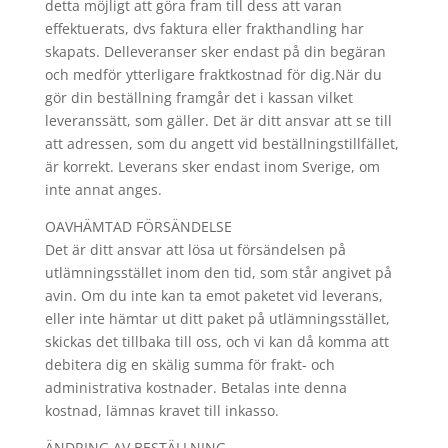
detta möjligt att göra fram till dess att varan
effektuerats, dvs faktura eller frakthandling har
skapats. Delleveranser sker endast på din begäran
och medför ytterligare fraktkostnad för dig.När du
gör din beställning framgår det i kassan vilket
leveranssätt, som gäller. Det är ditt ansvar att se till
att adressen, som du angett vid beställningstillfället,
är korrekt. Leverans sker endast inom Sverige, om
inte annat anges.
OAVHÄMTAD FÖRSÄNDELSE
Det är ditt ansvar att lösa ut försändelsen på
utlämningsstället inom den tid, som står angivet på
avin. Om du inte kan ta emot paketet vid leverans,
eller inte hämtar ut ditt paket på utlämningsstället,
skickas det tillbaka till oss, och vi kan då komma att
debitera dig en skälig summa för frakt- och
administrativa kostnader. Betalas inte denna
kostnad, lämnas kravet till inkasso.
ÄNDRING AV BESTÄLLNING