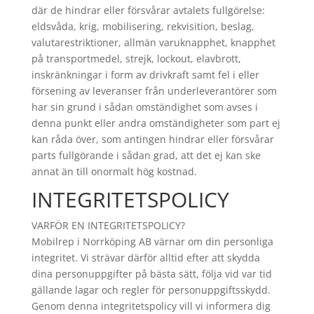
där de hindrar eller försvårar avtalets fullgörelse:
eldsvåda, krig, mobilisering, rekvisition, beslag,
valutarestriktioner, allmän varuknapphet, knapphet
på transportmedel, strejk, lockout, elavbrott,
inskränkningar i form av drivkraft samt fel i eller
försening av leveranser från underleverantörer som
har sin grund i sådan omständighet som avses i
denna punkt eller andra omständigheter som part ej
kan råda över, som antingen hindrar eller försvårar
parts fullgörande i sådan grad, att det ej kan ske
annat än till onormalt hög kostnad.
INTEGRITETSPOLICY
VARFÖR EN INTEGRITETSPOLICY?
Mobilrep i Norrköping AB värnar om din personliga
integritet. Vi strävar därför alltid efter att skydda
dina personuppgifter på bästa sätt, följa vid var tid
gällande lagar och regler för personuppgiftsskydd.
Genom denna integritetspolicy vill vi informera dig