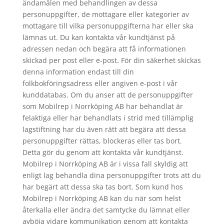
ändamålen med behandlingen av dessa
personuppgifter, de mottagare eller kategorier av
mottagare till vilka personuppgifterna har eller ska
lämnas ut. Du kan kontakta vår kundtjänst på
adressen nedan och begära att få informationen
skickad per post eller e-post. För din säkerhet skickas
denna information endast till din
folkbokföringsadress eller angiven e-post i vår
kunddatabas. Om du anser att de personuppgifter
som Mobilrep i Norrköping AB har behandlat är
felaktiga eller har behandlats i strid med tillämplig
lagstiftning har du även rätt att begära att dessa
personuppgifter rättas, blockeras eller tas bort.
Detta gör du genom att kontakta vår kundtjänst.
Mobilrep i Norrköping AB är i vissa fall skyldig att
enligt lag behandla dina personuppgifter trots att du
har begärt att dessa ska tas bort. Som kund hos
Mobilrep i Norrköping AB kan du när som helst
återkalla eller ändra det samtycke du lämnat eller
avböja vidare kommunikation genom att kontakta